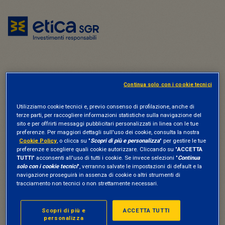
Accedi a MyEtica
Continua solo con i cookie tecnici
Utilizziamo cookie tecnici e, previo consenso di profilazione, anche di
L'area riservata di Etica Sgr dedicata a
terze parti, per raccogliere informazioni statistiche sulla navigazione del
clienti e collocatori.
sito e per offrirti messaggi pubblicitari personalizzati in linea con le tue
preferenze. Per maggiori dettagli sull'uso dei cookie, consulta la nostra
Cookie Policy
, o clicca su "
Scopri di più e personalizza
" per gestire le tue
preferenze e scegliere quali cookie autorizzare. Cliccando su "
ACCETTA
TUTTI
" acconsenti all'uso di tutti i cookie. Se invece selezioni "
Continua
solo con i cookie tecnici
", verranno salvate le impostazioni di default e la
navigazione proseguirà in assenza di cookie o altri strumenti di
tracciamento non tecnici o non strettamente necessari.
E-mail o Codice accesso *
Scopri di più e
ACCETTA TUTTI
personalizza